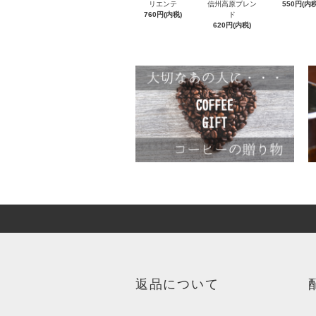
リエンテ
信州高原ブレン
550円(内税
760円(内税)
ド
620円(内税)
返品について