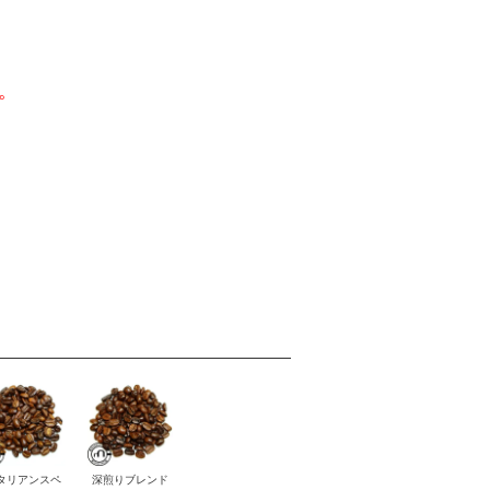
。
タリアンスペ
深煎りブレンド