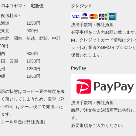
クロネコヤマト 宅急便
クレジット
～配送料金～
北海道 1250円
決済手数料：弊社負担
北東北 900円
必要事項をご入力お願い致します
南東北、関東、信越、北陸、中部
尚、クレジットカード情報はクレ
00円
ット代行業者のGMOイプシロン
関西 900円
保管いたします。
中国、四国 1050円
PayPay
九州 1250円
沖縄 1950円
高温の状態はコーヒー豆の鮮度を著
しく落としてしまうため、夏季（7/
決済手数料：弊社負担
8～9/15）はクール便にて発送いた
商品ご注文後に決済画面に移行し
します。
す。
（クール料金は弊社負担）
必要事項をご入力ください。