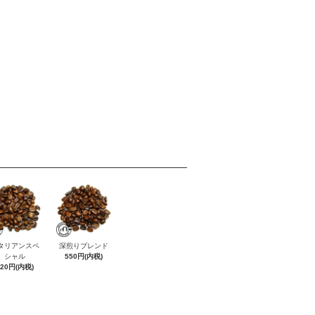
タリアンスペ
深煎りブレンド
シャル
550円(内税)
620円(内税)