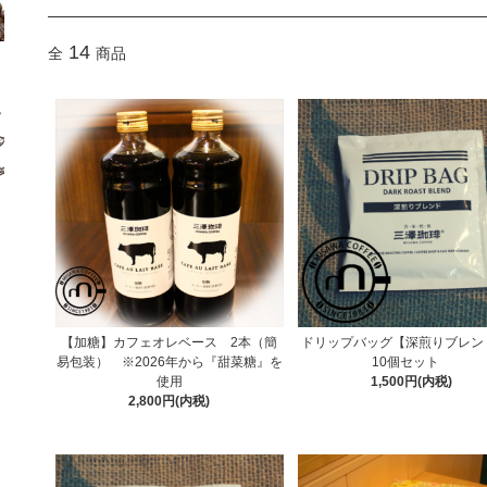
14
全
商品
【加糖】カフェオレベース 2本（簡
ドリップバッグ【深煎りブレ
易包装） ※2026年から『甜菜糖』を
10個セット
使用
1,500円(内税)
2,800円(内税)