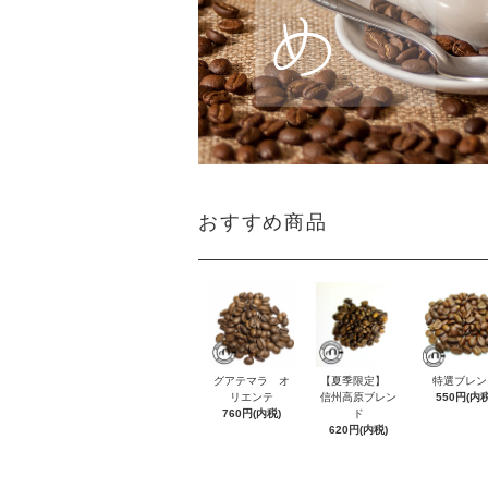
おすすめ商品
グアテマラ オ
【夏季限定】
特選ブレン
リエンテ
信州高原ブレン
550円(内税
760円(内税)
ド
620円(内税)