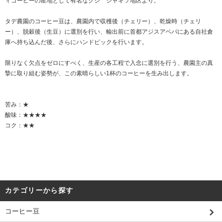
ィコーヒーの産地として有名なグジ シャキソ地区より。
タデ農園のコーヒー豆は、農園内で収穫後（チェリー）、乾燥時（チェリ
ー）、脱穀後（生豆）に選別を行い、輸出前に首都アジスアベバにある自社倉
庫へ持ち込んだ後、さらにハンドピックを行います。
限りなく欠点をゼロにすべく、生産の各工程で入念に選別を行う、農園主の真
摯に取り組む姿勢が、この素晴らしい1杯のコーヒーを生み出します。
苦み：★
酸味：★★★★
コク：★★
カテゴリーから探す
コーヒー豆