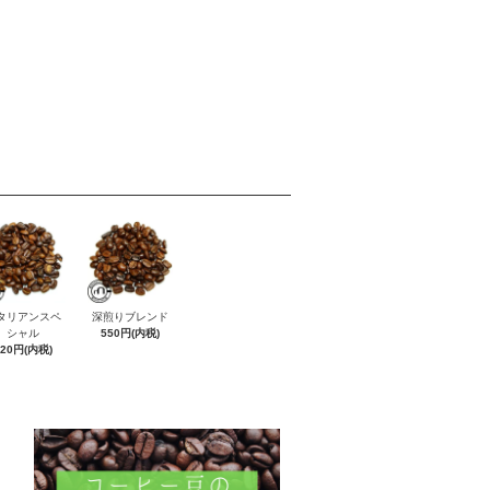
タリアンスペ
深煎りブレンド
シャル
550円(内税)
620円(内税)