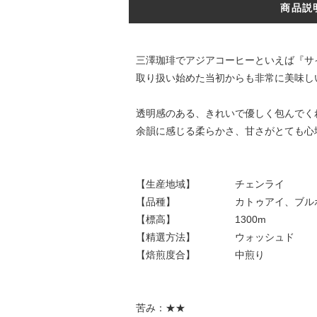
商品説
三澤珈琲でアジアコーヒーといえば『サ
取り扱い始めた当初からも非常に美味し
透明感のある、きれいで優しく包んでく
余韻に感じる柔らかさ、甘さがとても心
【生産地域】 チェンライ
【品種】 カトゥアイ、ブル
【標高】 1300m
【精選方法】 ウォッシュド
【焙煎度合】 中煎り
苦み：★★