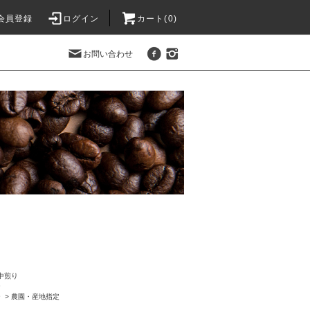
会員登録
ログイン
カート(0)
お問い合わせ
中煎り
ー
ー
>
農園・産地指定