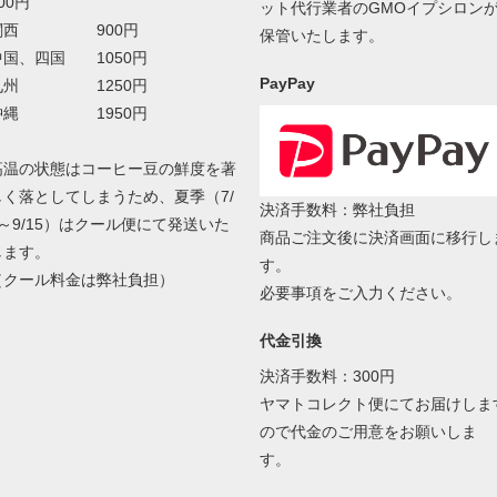
00円
ット代行業者のGMOイプシロン
関西 900円
保管いたします。
中国、四国 1050円
PayPay
九州 1250円
沖縄 1950円
高温の状態はコーヒー豆の鮮度を著
しく落としてしまうため、夏季（7/
決済手数料：弊社負担
8～9/15）はクール便にて発送いた
商品ご注文後に決済画面に移行し
します。
す。
（クール料金は弊社負担）
必要事項をご入力ください。
代金引換
決済手数料：300円
ヤマトコレクト便にてお届けしま
ので代金のご用意をお願いしま
す。