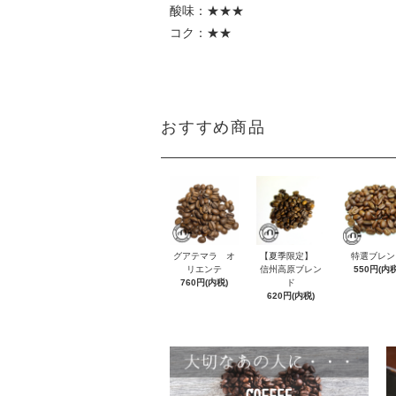
酸味：★★★
コク：★★
おすすめ商品
グアテマラ オ
【夏季限定】
特選ブレン
リエンテ
信州高原ブレン
550円(内税
760円(内税)
ド
620円(内税)